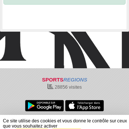
SPORTS
REGIONS
28856
visites
Charte cookies
Gestion des cookies
Ce site utilise des cookies et vous donne le contrôle sur ceux
Informations légales
Signaler un contenu inapproprié
que vous souhaitez activer